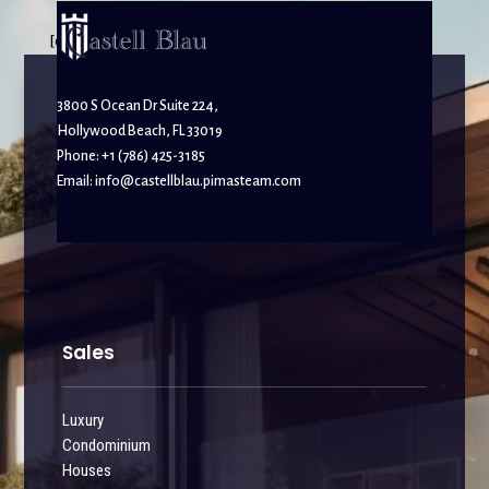
[elfsight_whatsapp_chat id="1"]
3800 S Ocean Dr Suite 224,
Hollywood Beach, FL 33019
Phone: +1 (786) 425-3185
Email:
info@castellblau.pimasteam.com
Sales
Luxury
Condominium
Houses