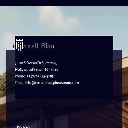
[elfsight_whatsapp_chat id="1"]
3800 S Ocean Dr Suite 224,
Hollywood Beach, FL 33019
Phone: +1 (786) 425-3185
Email:
info@castellblau.pimasteam.com
Sales